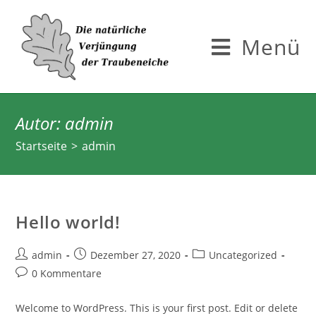
Zum
Inhalt
Menü
springen
Autor:
admin
Startseite
>
admin
Hello world!
Beitrags-
Beitrag
Beitrags-
admin
Dezember 27, 2020
Uncategorized
Autor:
veröffentlicht:
Kategorie:
Beitrags-
0 Kommentare
Kommentare:
Welcome to WordPress. This is your first post. Edit or delete